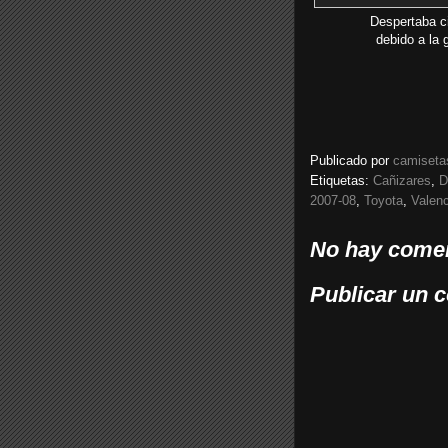
Despertaba ci
debido a la 
Publicado por
camiseta
Etiquetas:
Cañizares
,
D
2007-08
,
Toyota
,
Valenc
No hay comen
Publicar un 