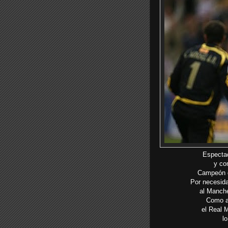
Espectac
y co
Campeón d
Por necesida
al Manche
Como an
el Real 
l